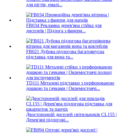
для нігтів, емалі...
FB034 Рекламна дерев'яна стійка для
дисплеїв | Підлога з фанери...
FB021 Дубова підлогова багатоярусна
підставка для вина та...
TD111 Металеві підставки з перфорованою
дошкою та гачками | Окремостоячі...
Двосторонній дисплей світильників CL155 |
Дерев'яні підлогові...