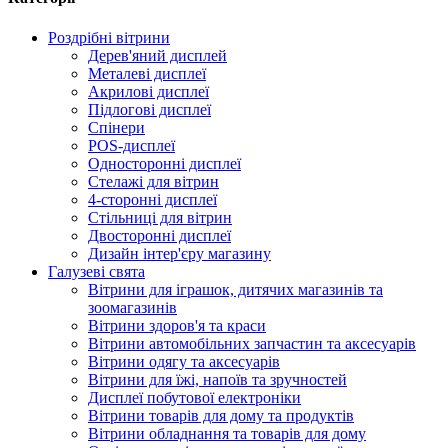
Роздрібні вітрини
Дерев'яний дисплей
Металеві дисплеї
Акрилові дисплеї
Підлогові дисплеї
Спінери
POS-дисплеї
Односторонні дисплеї
Стелажі для вітрин
4-сторонні дисплеї
Стільниці для вітрин
Двосторонні дисплеї
Дизайн інтер'єру магазину
Галузеві свята
Вітрини для іграшок, дитячих магазинів та
зоомагазинів
Вітрини здоров'я та краси
Вітрини автомобільних запчастин та аксесуарів
Вітрини одягу та аксесуарів
Вітрини для їжі, напоїв та зручностей
Дисплеї побутової електроніки
Вітрини товарів для дому та продуктів
Вітрини обладнання та товарів для дому