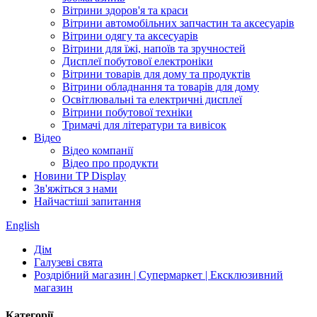
Вітрини здоров'я та краси
Вітрини автомобільних запчастин та аксесуарів
Вітрини одягу та аксесуарів
Вітрини для їжі, напоїв та зручностей
Дисплеї побутової електроніки
Вітрини товарів для дому та продуктів
Вітрини обладнання та товарів для дому
Освітлювальні та електричні дисплеї
Вітрини побутової техніки
Тримачі для літератури та вивісок
Відео
Відео компанії
Відео про продукти
Новини TP Display
Зв'яжіться з нами
Найчастіші запитання
English
Дім
Галузеві свята
Роздрібний магазин | Супермаркет | Ексклюзивний
магазин
Категорії