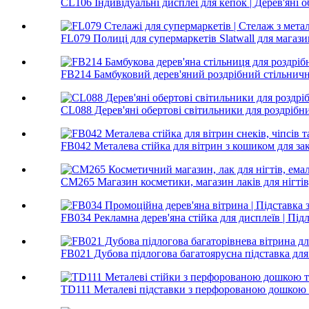
CL106 Індивідуальні дисплеї для кепок | Дерев'яні о
FL079 Полиці для супермаркетів Slatwall для магазин
FB214 Бамбуковий дерев'яний роздрібний стільничн
CL088 Дерев'яні обертові світильники для роздрібних
FB042 Металева стійка для вітрин з кошиком для закус
CM265 Магазин косметики, магазин лаків для нігтів, 
FB034 Рекламна дерев'яна стійка для дисплеїв | Підл
FB021 Дубова підлогова багатоярусна підставка для 
TD111 Металеві підставки з перфорованою дошкою та