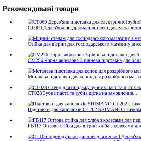
Рекомендовані товари
CT069 Дерев'яна роздрібна підставка для електричної
Стійка для вітрин для господарського магазину висок
CM256 Чорна акрилова 3-рівнева підставка для блиск
Металева підставка для кепок для роздрібного мага
CT028 Зубна паста та зубна щітка на замовлення...
Підставки для капелюхів CL202 SHIMANO з гачками д
FB117 Оптова стійка для вітрин хліба з колесами для