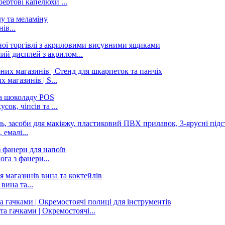
бертові капелюхи ...
ів...
ий дисплей з акрилом...
 магазинів | S...
ок, чіпсів та ...
емалі...
ога з фанери...
вина та...
 гачками | Окремостоячі...