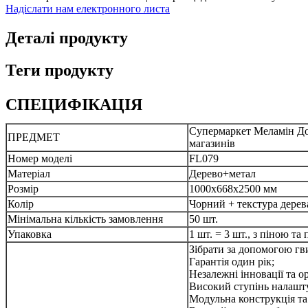
Надіслати нам електронного листа
Деталі продукту
Теги продукту
СПЕЦИФІКАЦІЯ
Супермаркет Меламін Дош
ПРЕДМЕТ
магазинів
Номер моделі
FL079
Матеріал
Дерево+метал
Розмір
1000x668x2500 мм
Колір
Чорний + текстура дерев
Мінімальна кількість замовлення
50 шт.
Упаковка
1 шт. = 3 шт., з піною т
Зібрати за допомогою гв
Гарантія один рік;
Незалежні інновації та о
Високий ступінь налашт
Модульна конструкція та 