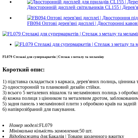
Двосторонній дисплей світильників CL155 | Дерев'ян
FB094 Оптові дерев'яні дисплеї | Двосторонні кавові 
FL079 Стелажі для супермаркетів | Стелаж з металу та меламіну
Короткий опис:
1) підставка складається з каркаса, дерев'яних полиць, цінника т
2) односторонній та планковий дизайн стійки.
3) всього 5 металевих вішалок та меламінових полиць з обробко
4) кожна полиця з цінником та металевим дротом, заблокованим
5) задня панель з меламінової плити з обробкою країв на задній 
6) напіврозібраний для пакування.
Номер моделі:
FL079
Мінімальна кількість замовлення:
50 шт.
Відображати для:
Бакалія | Товари щоденного вжитку