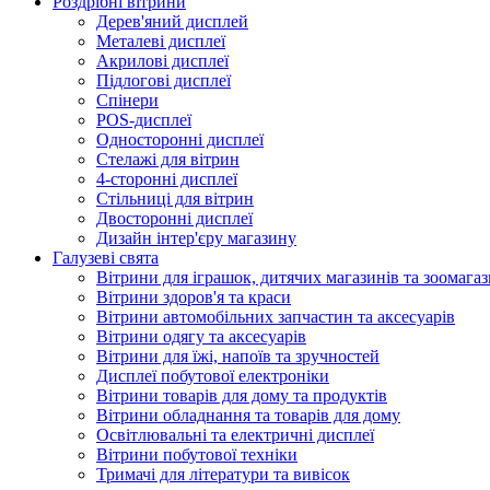
Роздрібні вітрини
Дерев'яний дисплей
Металеві дисплеї
Акрилові дисплеї
Підлогові дисплеї
Спінери
POS-дисплеї
Односторонні дисплеї
Стелажі для вітрин
4-сторонні дисплеї
Стільниці для вітрин
Двосторонні дисплеї
Дизайн інтер'єру магазину
Галузеві свята
Вітрини для іграшок, дитячих магазинів та зоомагаз
Вітрини здоров'я та краси
Вітрини автомобільних запчастин та аксесуарів
Вітрини одягу та аксесуарів
Вітрини для їжі, напоїв та зручностей
Дисплеї побутової електроніки
Вітрини товарів для дому та продуктів
Вітрини обладнання та товарів для дому
Освітлювальні та електричні дисплеї
Вітрини побутової техніки
Тримачі для літератури та вивісок