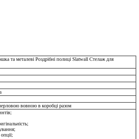
ка та металеві Роздрібні полиці Slatwall Стелаж для
а
а перловою вовною в коробці разом
интів;
ригінальність;
ування;
опції;