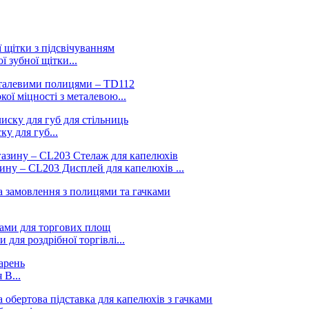
 зубної щітки...
ої міцності з металевою...
у для губ...
зину – CL203 Дисплей для капелюхів ...
ля роздрібної торгівлі...
 B...