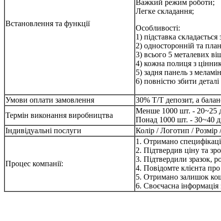
Важкий режим роботи;
Легке складання;
Встановлення та функції
Особливості:
1) підставка складається 
2) односторонній та пла
3) всього 5 металевих ві
4) кожна полиця з цінни
5) задня панель з меламі
6) повністю збити деталі
Умови оплати замовлення
30% T/T депозит, а бала
Менше 1000 шт. - 20~25 
Термін виконання виробництва
Понад 1000 шт. - 30~40 д
Індивідуальні послуги
Колір / Логотип / Розмір
1. Отримано специфікаці
2. Підтвердив ціну та зр
3. Підтвердили зразок, 
Процес компанії:
4. Повідомте клієнта про
5. Отримано залишок кош
6. Своєчасна інформація 