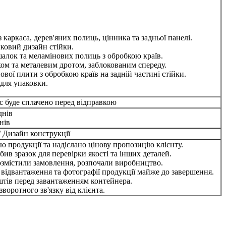
з каркаса, дерев'яних полиць, цінника та задньої панелі.
нковий дизайн стійки.
шалок та меламінових полиць з обробкою країв.
ком та металевим дротом, заблокованим спереду.
нової плити з обробкою країв на задній частині стійки.
 для упаковки.
нс буде сплачено перед відправкою
днів
нів
 / Дизайн конструкції
ю продукції та надіслано цінову пропозицію клієнту.
обив зразок для перевірки якості та інших деталей.
розмістили замовлення, розпочали виробництво.
 відвантаження та фотографії продукції майже до завершення.
тів перед завантаженням контейнера.
зворотного зв'язку від клієнта.