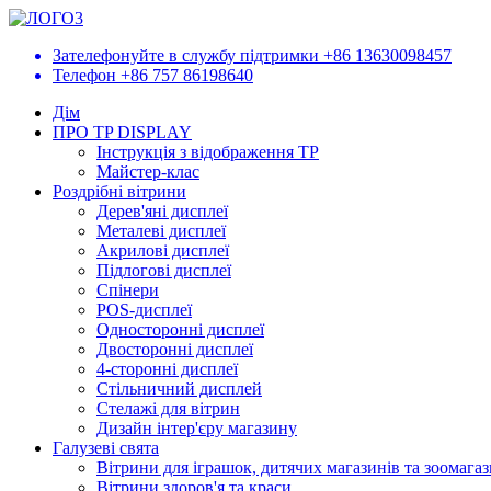
Зателефонуйте в службу підтримки
+86 13630098457
Телефон
+86 757 86198640
Дім
ПРО TP DISPLAY
Інструкція з відображення TP
Майстер-клас
Роздрібні вітрини
Дерев'яні дисплеї
Металеві дисплеї
Акрилові дисплеї
Підлогові дисплеї
Спінери
POS-дисплеї
Односторонні дисплеї
Двосторонні дисплеї
4-сторонні дисплеї
Стільничний дисплей
Стелажі для вітрин
Дизайн інтер'єру магазину
Галузеві свята
Вітрини для іграшок, дитячих магазинів та зоомагаз
Вітрини здоров'я та краси