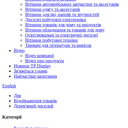
Вітрини автомобільних запчастин та аксесуарів
Вітрини одягу та аксесуарів
Вітрини для їжі, напоїв та зручностей
Дисплеї побутової електроніки
Вітрини товарів для дому та продуктів
Вітрини обладнання та товарів для дому
Освітлювальні та електричні дисплеї
Вітрини побутової техніки
Тримачі для літератури та вивісок
Відео
Відео компанії
Відео про продукти
Новини TP Display
Зв'яжіться з нами
Найчастіші запитання
English
Дім
Відображення товарів
Дерев'яний дисплей
Категорії