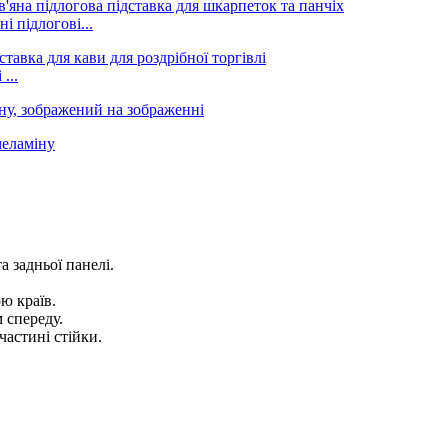
і підлогові...
...
а задньої панелі.
ю країв.
 спереду.
частині стійки.