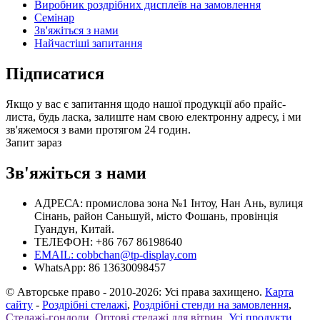
Виробник роздрібних дисплеїв на замовлення
Семінар
Зв'яжіться з нами
Найчастіші запитання
Підписатися
Якщо у вас є запитання щодо нашої продукції або прайс-
листа, будь ласка, залиште нам свою електронну адресу, і ми
зв'яжемося з вами протягом 24 годин.
Запит зараз
Зв'яжіться з нами
АДРЕСА: промислова зона №1 Інтоу, Нан Ань, вулиця
Сінань, район Саньшуй, місто Фошань, провінція
Гуандун, Китай.
ТЕЛЕФОН: +86 767 86198640
EMAIL:
cobbchan@tp-display.com
WhatsApp: 86 13630098457
© Авторське право - 2010-2026: Усі права захищено.
Карта
сайту
-
Роздрібні стелажі
,
Роздрібні стенди на замовлення
,
Стелажі-гондоли
,
Оптові стелажі для вітрин
,
Усі продукти