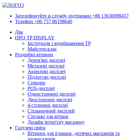
Зателефонуйте в службу підтримки
+86 13630098457
Телефон
+86 757 86198640
Дім
ПРО TP DISPLAY
Інструкція з відображення TP
Майстер-клас
Роздрібні вітрини
Дерев'яні дисплеї
Металеві дисплеї
Акрилові дисплеї
Підлогові дисплеї
Спінери
POS-дисплеї
Односторонні дисплеї
Двосторонні дисплеї
4-сторонні дисплеї
Стільничний дисплей
Стелажі для вітрин
Дизайн інтер'єру магазину
Галузеві свята
Вітрини для іграшок, дитячих магазинів та
зоомагазинів