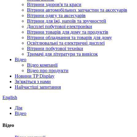
Вітрини здоров'я та краси
Вітрини автомобільних запчастин та аксесуарів
Вітрини одягу та аксесуарів
Вітрини для їжі, напоїв та зручностей
Дисплеї побутової електроніки
Вітрини товарів для дому та продуктів
Вітрини обладнання та товарів для дому
Освітлювальні та електричні дисплеї
Вітрини побутової техніки
Тримачі для літератури та вивісок
Відео
Відео компанії
Відео про продукти
Новини TP Display
Зв'яжіться з нами
Найчастіші запитання
English
Дім
Відео
Відео