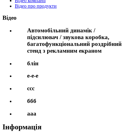
Відео компанії
Відео про продукти
Відео
Автомобільний динамік /
підсилювач / звукова коробка,
багатофункціональний роздрібний
стенд з рекламним екраном
блін
е-е-е
ccc
ббб
ааа
Інформація