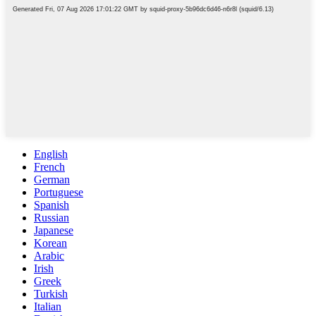
English
French
German
Portuguese
Spanish
Russian
Japanese
Korean
Arabic
Irish
Greek
Turkish
Italian