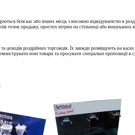
щуються біля кас або інших місць з високою відвідуваністю в роз
ипів точок продажу, простих вітрин на стільниці або вишуканих в
 та доходів роздрібних торговців. Їх завжди розміщують на каса
монструвати нові товари та просувати спеціальні пропозиції в с
: