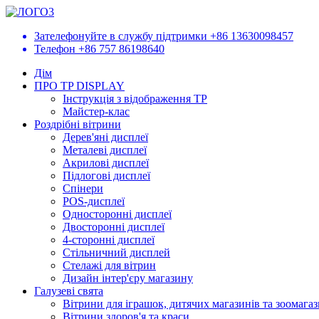
Зателефонуйте в службу підтримки
+86 13630098457
Телефон
+86 757 86198640
Дім
ПРО TP DISPLAY
Інструкція з відображення TP
Майстер-клас
Роздрібні вітрини
Дерев'яні дисплеї
Металеві дисплеї
Акрилові дисплеї
Підлогові дисплеї
Спінери
POS-дисплеї
Односторонні дисплеї
Двосторонні дисплеї
4-сторонні дисплеї
Стільничний дисплей
Стелажі для вітрин
Дизайн інтер'єру магазину
Галузеві свята
Вітрини для іграшок, дитячих магазинів та зоомагаз
Вітрини здоров'я та краси