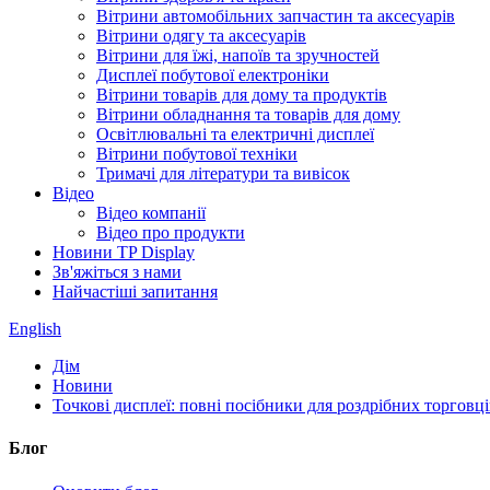
Вітрини автомобільних запчастин та аксесуарів
Вітрини одягу та аксесуарів
Вітрини для їжі, напоїв та зручностей
Дисплеї побутової електроніки
Вітрини товарів для дому та продуктів
Вітрини обладнання та товарів для дому
Освітлювальні та електричні дисплеї
Вітрини побутової техніки
Тримачі для літератури та вивісок
Відео
Відео компанії
Відео про продукти
Новини TP Display
Зв'яжіться з нами
Найчастіші запитання
English
Дім
Новини
Точкові дисплеї: повні посібники для роздрібних торговці
Блог